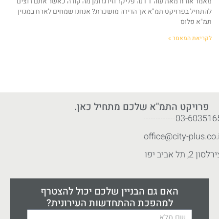
מאמר אורח מאת עוה"ד דנה פליקר וזיו גרומן מה קורה כאשר אתם רוצים
להתחיל בפרויקט תמ"א אך הדירה מושכרת? אנחנו שמחים לארח במגזין
תמ"א פלוס
לקריאת המאמר »
פרויקט התמ"א שלכם מתחיל כאן.
03-603516
office@city-plus.co.i
לסון 2, תל אביב יפו
האם גם הבניין שלכם יכול להצטרף
למהפכת ההתחדשות העירונית?