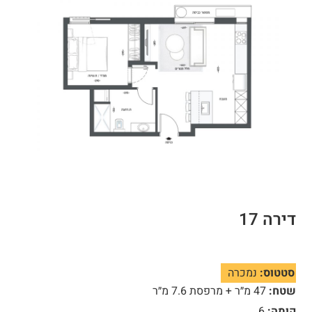
דירה 17
סטטוס:
נמכרה
שטח:
47 מ״ר + מרפסת 7.6 מ״ר
קומה:
6