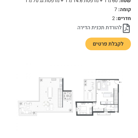
שטח:
60 מ״ר + מרפסת 14.6 מ״ר + מרפסת גג 70 מ״ר
קומה:
7
חדרים:
2
להורדת תכנית הדירה
לקבלת פרטים