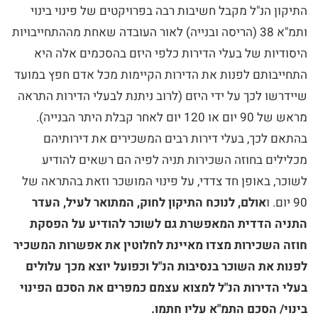
התיקון הנ"ל מקבל חשיבות רבה בפרויקטים של פינוי בינוי
ותמ"א 38 (הריסה ובנייה) לאור העובדה שאחת מההתחייבויות
היסודיות של בעלי הדירות כלפי היזם בהסכמים אלה היא
התחייבותם לפנות את הדירות הקיימות מכל אדם חפץ במועד
שיידרשו לכך על ידי היזם (לרוב ניתנת לבעלי הדירות התראה
מראש של 90 יום או 120 יום לאחר קבלת היתר הבנייה).
בהתאם לכך, בעלי דירות רבים המשכירים את דירותיהם
מכלילים בחוזה השכירות תניה לפיה הם רשאים להודיע
לשוכר, באופן חד צדדי, על פינוי המושכר וזאת בהתראה של
90 יום. ו
אולם, לנוכח התיקון לחוק, המתואר לעיל, העדר
התניה הדדית המאפשרת גם לשוכר להודיע על הפסקת
חוזה השכירות מצדו מאיינת לחלוטין את אפשרות המשכיר
לפנות את השוכר בנסיבות הנ"ל וכפועל יוצא מכך עלולים
בעלי הדירות הנ"ל למצוא עצמם כמפרים את הסכם הפינוי
בינוי/ הסכם התמ"א עליו חתמו.