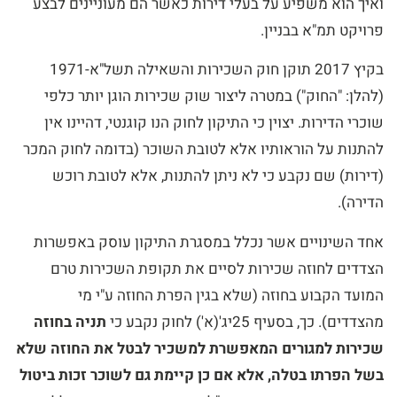
ואיך הוא משפיע על בעלי דירות כאשר הם מעוניינים לבצע
פרויקט תמ"א בבניין.
בקיץ 2017 תוקן חוק השכירות והשאילה תשל"א-1971
(להלן: "החוק") במטרה ליצור שוק שכירות הוגן יותר כלפי
שוכרי הדירות. יצוין כי התיקון לחוק הנו קוגנטי, דהיינו אין
להתנות על הוראותיו אלא לטובת השוכר (בדומה לחוק המכר
(דירות) שם נקבע כי לא ניתן להתנות, אלא לטובת רוכש
הדירה).
אחד השינויים אשר נכלל במסגרת התיקון עוסק באפשרות
הצדדים לחוזה שכירות לסיים את תקופת השכירות טרם
המועד הקבוע בחוזה (שלא בגין הפרת החוזה ע"י מי
מהצדדים). כך, בסעיף 25יג'(א') לחוק נקבע כי
תניה בחוזה
שכירות למגורים המאפשרת למשכיר לבטל את החוזה שלא
בשל הפרתו בטלה, אלא אם כן קיימת גם לשוכר זכות ביטול