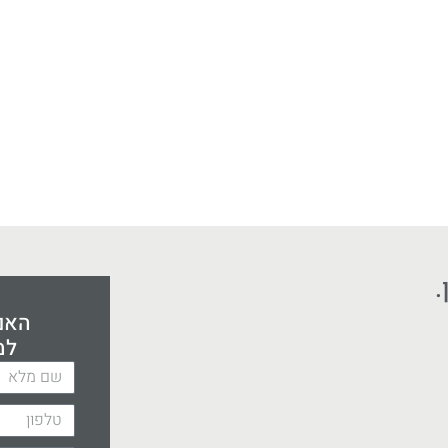
.
האם 
למ