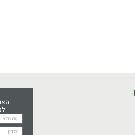
.
האם 
למ